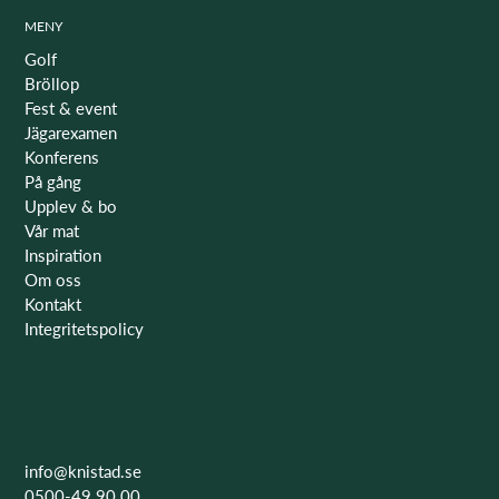
MENY
Golf
Bröllop
Fest & event
Jägarexamen
Konferens
På gång
Upplev & bo
Vår mat
Inspiration
Om oss
Kontakt
Integritetspolicy
info@knistad.se
0500-49 90 00