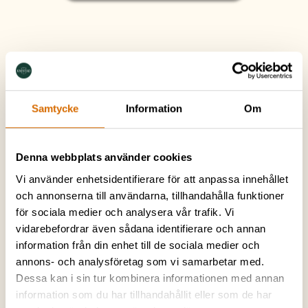
Utforska Skövdes vackraste
kyrkor.
Samtycke
Information
Om
Sankta Helena kyrka
En vacker kyrka som ligger mitt i Skövde centrum. På
Denna webbplats använder cookies
utsidan en vacker katedral med gamla anor, på insidan
en överraskande ung kyrka. Du hittar den endast 15
Vi använder enhetsidentifierare för att anpassa innehållet
min bort från Herrgården.
och annonserna till användarna, tillhandahålla funktioner
för sociala medier och analysera vår trafik. Vi
Sventorps kyrka
vidarebefordrar även sådana identifierare och annan
Vacker interiör och en charmig utsida. Sventorps kyrka
information från din enhet till de sociala medier och
hittar du endast 7 minuter från herrgråden.
annons- och analysföretag som vi samarbetar med.
Dessa kan i sin tur kombinera informationen med annan
Forsby Kyrka
information som du har tillhandahållit eller som de har
En gammal kyrka, enligt en inskription i kyrkans