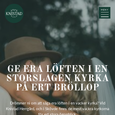
MENY
GE ERA LÖFTEN I EN
STORSLAGEN KYRKA
PÅ ERT BRÖLLOP
Drömmer ni om att säga era löften i en vacker kyrka? Vid
Knistad Herrgård, och i Skövde finns de mest vackra kyrkorna
för ert stora ögonblick.