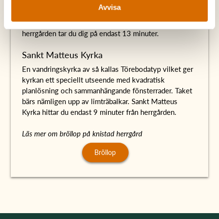
En vacker relativt liten kyrka från tidig medeltid, ca
Avvisa
1100). Inte nog med sin charmiga utsida har kyrkan
även en vacker interiör. Från Säters kyrka till
herrgården tar du dig på endast 13 minuter.
Sankt Matteus Kyrka
En vandringskyrka av så kallas Törebodatyp vilket ger
kyrkan ett speciellt utseende med kvadratisk
planlösning och sammanhängande fönsterrader. Taket
bärs nämligen upp av limträbalkar. Sankt Matteus
Kyrka hittar du endast 9 minuter från herrgården.
Läs mer om bröllop på knistad herrgård
Bröllop