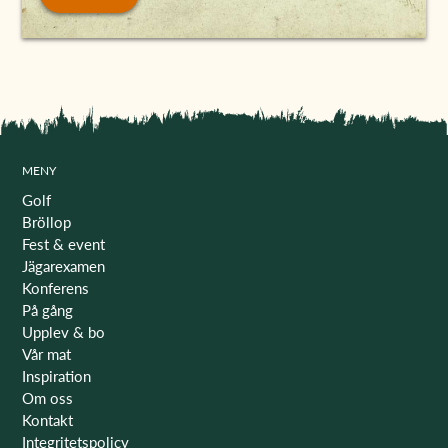
MENY
Golf
Bröllop
Fest & event
Jägarexamen
Konferens
På gång
Upplev & bo
Vår mat
Inspiration
Om oss
Kontakt
Integritetspolicy