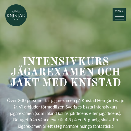
MENY
INTENSIVKURS
JÄGAREXAMEN OCH
JAKT MED KNISTAD
Över 200 personer tar jägarexamen på Knistad Herrgård varje
år. Vi erbjuder förmodligen Sveriges bästa intensivkurs
jägarexamen (som ibland kallas jaktlicens eller jägarlicens).
Betyget från våra elever är 4,8 på en 5-gradig skala. En
jägarexamen är ett steg närmare många fantastiska