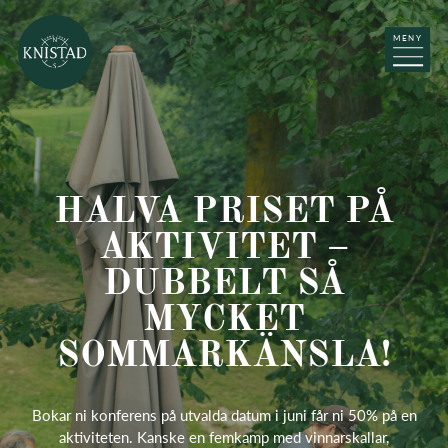
MENY
HALVA PRISET PÅ
AKTIVITET –
DUBBELT SÅ
MYCKET
SOMMARKÄNSLA!
Bokar ni konferens på utvalda datum i juni får ni 50% på en
aktiviteten. Kanske en femkamp med vinnarskallar,