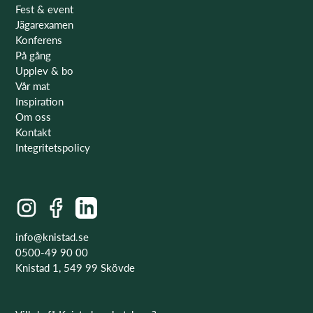
Fest & event
Jägarexamen
Konferens
På gång
Upplev & bo
Vår mat
Inspiration
Om oss
Kontakt
Integritetspolicy
info@knistad.se
0500-49 90 00
Knistad 1, 549 99 Skövde