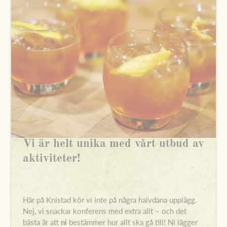
Vi är helt unika med vårt utbud av
aktiviteter!
Här på Knistad kör vi inte på några halvdana upplägg.
Nej, vi snackar konferens med extra allt – och det
bästa är att
ni
bestämmer hur allt ska gå till! Ni lägger