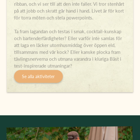
ribban, och vi ser till att den inte faller. Vi tror stenhårt
på att jobb och skratt går hand i hand. Livet är för kort
för torra möten och stela powerpoints.
Ta fram lagandan och testas i smak, cocktail-kunskap
och bartenderfärdigheter? Eller varför inte samlas för
att laga en läcker utomhusmiddag över öppen eld,
tillsammans med vår kock? Eller kanske plocka fram
tävlingsnerverna och utmana varandra i kluriga Bäst i
test-inspirerade utmaningar?
Se alla aktiviteter