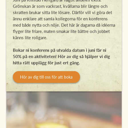
Grönskan är som vackrast, kvällarna blir längre och
skratten brukar sitta lite lösare. Därför vill vi göra det
ännu enklare att samla kollegorna för en konferens
med både nytta och nöje. Det här är dagarna då idéerna
flyger lite friare, maten smakar lite bättre och jobbet
känns lite roligare.
Bokar ni konferens på utvalda datum i juni får ni
50% på en aktiviteten!
Hör av dig så hjälper vi dig
hitta rätt upplägg för just ert gäng.
Hör av dig till oss för att boka