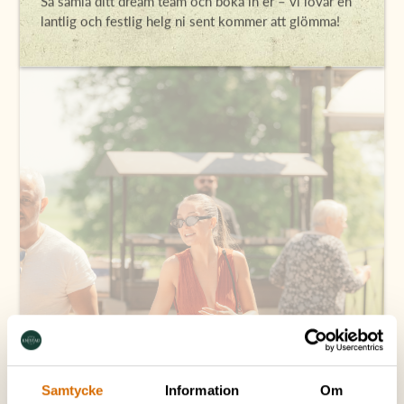
Så samla ditt dream team och boka in er – vi lovar en
lantlig och festlig helg ni sent kommer att glömma!
Samtycke
Information
Om