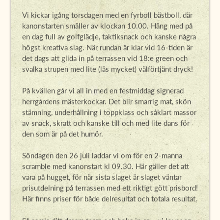
Vi kickar igång torsdagen med en fyrboll bästboll, där
kanonstarten smäller av klockan 10.00. Häng med på
en dag full av golfglädje, taktiksnack och kanske några
högst kreativa slag. När rundan är klar vid 16-tiden är
det dags att glida in på terrassen vid 18:e green och
svalka strupen med lite (läs mycket) välförtjänt dryck!
På kvällen går vi all in med en festmiddag signerad
herrgårdens mästerkockar. Det blir smarrig mat, skön
stämning, underhållning i toppklass och såklart massor
av snack, skratt och kanske till och med lite dans för
den som är på det humör.
Söndagen den 26 juli laddar vi om för en 2-manna
scramble med kanonstart kl 09.30. Här gäller det att
vara på hugget, för när sista slaget är slaget väntar
prisutdelning på terrassen med ett riktigt gött prisbord!
Här finns priser för både delresultat och totala resultat.