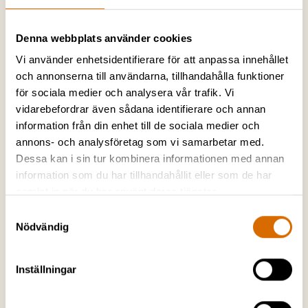
Paket – Herrgårdsgolfen med
övernattning
Denna webbplats använder cookies
Vi använder enhetsidentifierare för att anpassa innehållet
och annonserna till användarna, tillhandahålla funktioner
för sociala medier och analysera vår trafik. Vi
vidarebefordrar även sådana identifierare och annan
✔️ 1 NATT
information från din enhet till de sociala medier och
Paket
2 995
/per person
annons- och analysföretag som vi samarbetar med.
2 tävlingar med fina prisbord
Dessa kan i sin tur kombinera informationen med annan
Stor festmiddag med underhållning
information som du har tillhandahållit eller som de har
Övernattning del i dubbelrum och frukostbuffé
samlat in när du har använt deras tjänster.
Enkelrumstillägg 500 kr /person
Samtyckesval
Hör av dig för att säkra en plats!
Nödvändig
Inställningar