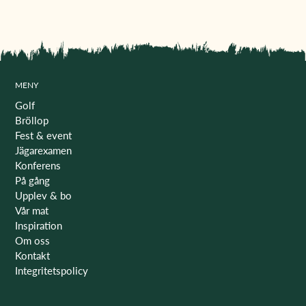
MENY
Golf
Bröllop
Fest & event
Jägarexamen
Konferens
På gång
Upplev & bo
Vår mat
Inspiration
Om oss
Kontakt
Integritetspolicy