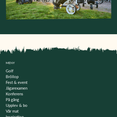
MENY
Golf
Bröllop
Fest & event
Jägarexamen
Konferens
På gång
Upplev & bo
Vår mat
Inspiration