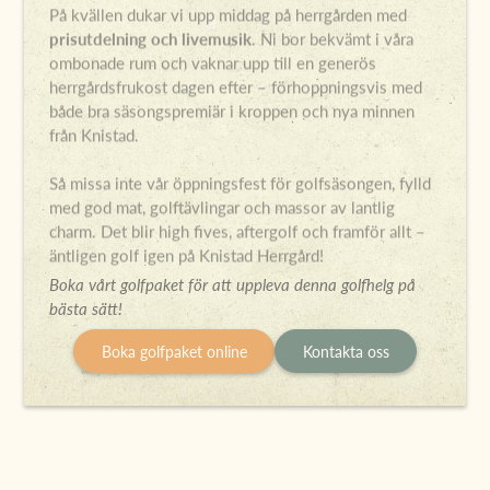
På kvällen dukar vi upp middag på herrgården med
prisutdelning och livemusik
. Ni bor bekvämt i våra
ombonade rum och vaknar upp till en generös
herrgårdsfrukost dagen efter – förhoppningsvis med
både bra säsongspremiär i kroppen och nya minnen
från Knistad.
Så missa inte vår öppningsfest för golfsäsongen, fylld
med god mat, golftävlingar och massor av lantlig
charm. Det blir high fives, aftergolf och framför allt –
äntligen golf igen på Knistad Herrgård!
Boka vårt golfpaket för att uppleva denna golfhelg på
bästa sätt!
Boka golfpaket online
Kontakta oss