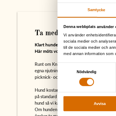
Samtycke
Denna webbplats använder 
Ta med din bästa vän!
Vi använder enhetsidentifierar
sociala medier och analysera 
Klart hunden vill följa med och bo på her
till de sociala medier och a
Här möts vovven av vattenskål, bädd och 
med annan information som du 
Runt om Knistad finns trevliga promenads
Samtyckesval
egna njutningsspecialister har märkt ur sina
Nödvändig
picknick- och promenadkarta som finns i r
Hund kostar inget extra hos oss och det är 
på standard på rummen, men vi vill att ni m
hund så vi kan förbereda för vovven.
Avvisa
Om hunden inte vill bli lämnad ensam så lå
önskar ta med er pälskling till middagen s