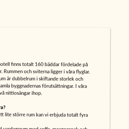
otell finns totalt 160 bäddar fördelade på
. Rummen och sviterna ligger i våra flyglar.
rum är dubbelrum i skiftande storlek och
gamla byggnadernas förutsättningar. I våra
å nittiosängar ihop.
ra?
 lite större rum kan vi erbjuda totalt fyra
ed vardagsrum med soffa, morgonrock och