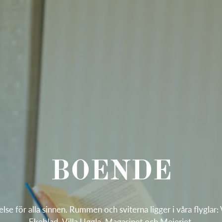
BOENDE
lse för alla sinnen. Rummen och sviterna ligger i våra flyglar:
Ekeblad, Villa Uggla, Magasinet och Mejeriet.