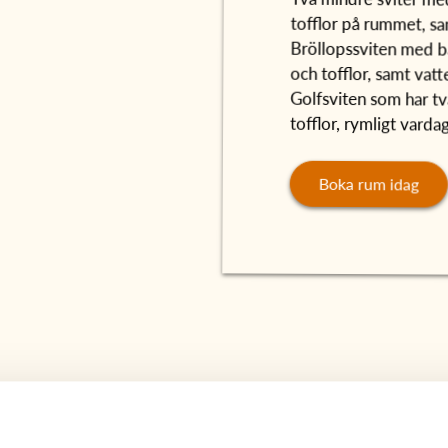
tofflor på rummet, s
Bröllopssviten med 
och tofflor, samt vat
Golfsviten som har 
tofflor, rymligt vard
Boka rum idag