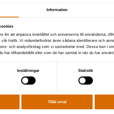
Information
cookies
e för att anpassa innehållet och annonserna till användarna, tillh
vår trafik. Vi vidarebefordrar även sådana identifierare och anna
rgård!
nnons- och analysföretag som vi samarbetar med. Dessa kan i sin
bajspåsar.
har tillhandahållit eller som de har samlat in när du har använt 
tråk och herrgårdens
 favoritställen på vår
Inställningar
Statistik
eceptionen.
heller ingen skillnad
eddelar att ni har
Tillåt urval
t oss veta om ni även
å ordnar vi med en